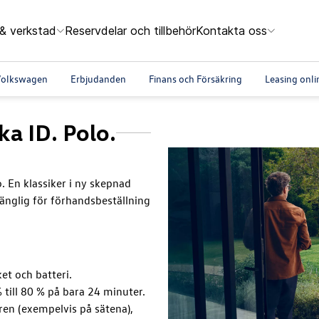
 & verkstad
Reservdelar och tillbehör
Kontakta oss
r Volkswagen
Erbjudanden
Finans och Försäkring
Leasing onli
ka ID. Polo.
o. En klassiker i ny skepnad
gänglig för förhandsbeställning
et och batteri.
till 80 % på bara 24 minuter.
ren (exempelvis på sätena),