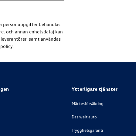
ina personuppgifter behandlas
are, och annan enhetsdata) kan
tsleverantörer, samt användas
policy.
ngen
Ytterligare tjänster
Märkesförsäkring
Das welt auto
Trygghetsgaranti