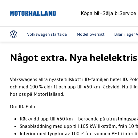
Köpa bil
Sälja bil
Service
Volkswagen startsida
Modellöversikt
Bilar i lage
Något extra. Nya helelektris
Volkswagens allra nyaste tillskott i ID-familjen heter ID. Pol
och med 100 % eldrift och upp till 450 km räckvidd. Nu till
hos oss på MotorHalland.
Om ID. Polo
Räckvidd upp till 450 km – beroende på utrustningspak
Snabbladdning med upp till 105 kW likström, från 10 % 
Interiör med tygytor av 100 % återvunnen PET i interiö