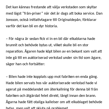
Det kan kännas frestande att välja verkstaden som skyltar
med lägst ”från-priser” när det är dags att boka service. Dan
Jonsson, också initiativtagare till Originaldepån, förklarar
varför det kan bli en dyr historia.
– För några år sedan fick vi in en bil där elkablarna hade
brunnit och behövde bytas ut, vilket skulle bli en stor
reparation. Ägaren hade köpt bilen av en bekant som valt att
inte gå till en auktoriserad verkstad under sin tid som ägare,
säger han och fortsätter:
– Bilen hade inte kopplats upp mot fabriken en enda gång.
Hade bilen servats hos vår auktoriserade verkstad hade vi
agerat på meddelandet om återkallning för denna bil från
fabriken och åtgärdat felet direkt, långt innan den brann.
Ägarna hade fått otaliga kallelser om att elkablaget behövde
bytas, men valt att skjuta på problemet.